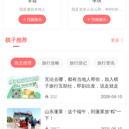
李霞
季琪
我是遂昌本地人
我是龙泉人在云和，有8年的地导经历，目前是一家中介机构的负责人，希望我可以帮到你。
找她服务
找她服务


棋子推荐
更多

热文推荐
旅行攻略
旅行游记
旅行资讯
无论去哪，都有当地人帮你，加入棋
子旅行互助社，即刻出发，说走就走
202
2026-04-10

山东蓬莱：这个端午，到蓬莱放“粽”一
下！
2857
2021-06-10
