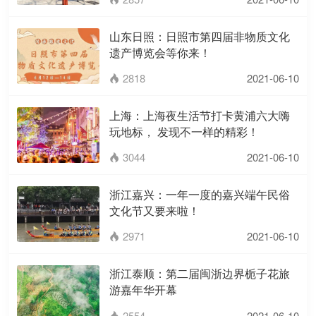
山东日照：日照市第四届非物质文化
遗产博览会等你来！
2818
2021-06-10

上海：上海夜生活节打卡黄浦六大嗨
玩地标， 发现不一样的精彩！
3044
2021-06-10

浙江嘉兴：一年一度的嘉兴端午民俗
文化节又要来啦！
2971
2021-06-10

浙江泰顺：第二届闽浙边界栀子花旅
游嘉年华开幕
2554
2021-06-10