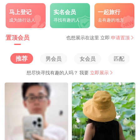
马上登记
实名会员
一起旅行



成为旅行达人
寻找有趣的人
去有趣的地方
置顶会员
也想展示在这里 立即
申请置顶

推荐
男会员
女会员
匹配
想尽快寻找有趣的人吗？ 我要
立即展示
