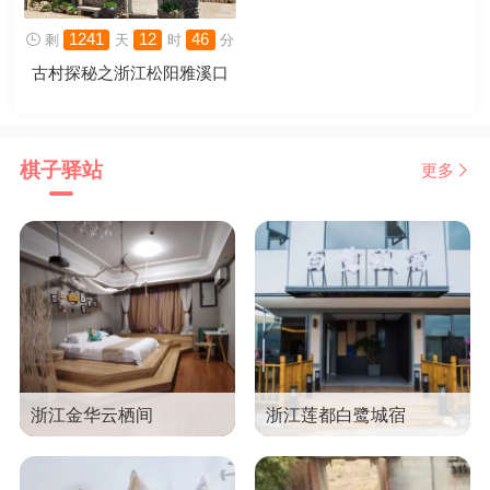
剩
天
时
分
1241
12
46

古村探秘之浙江松阳雅溪口
棋子驿站
更多

浙江金华云栖间
浙江莲都白鹭城宿