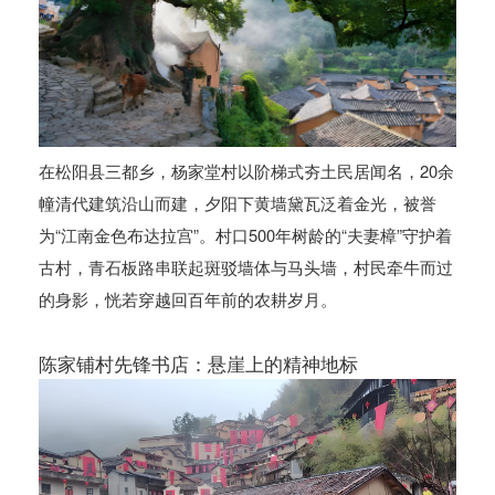
在松阳县三都乡，杨家堂村以阶梯式夯土民居闻名，20余
幢清代建筑沿山而建，夕阳下黄墙黛瓦泛着金光，被誉
为“江南金色布达拉宫”。村口500年树龄的“夫妻樟”守护着
古村，青石板路串联起斑驳墙体与马头墙，村民牵牛而过
的身影，恍若穿越回百年前的农耕岁月。
陈家铺村先锋书店：悬崖上的精神地标