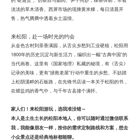
淡淡的草木清香。西屏市场的现捶黄米粿，每日清晨开
售，热气腾腾中透着乡土温情。
来松阳，赴一场时光的约会
从金色古村到茶香满园，从舌尖乡愁到工业硬核，松阳用
1800年的历史沉淀与新生活力，编织出一幅“古典中国”的
当代画卷。这里有《国家地理》私藏的秘境，有《舌尖》
记录的美味，更有“拯救老屋”行动中重生的乡愁。不妨踏
上松阴溪畔的石板路，在先锋书店读一本关于松阳的书，
在煨盐鸡的香气中，与千年古县撞个满怀。
家人们！来松阳游玩，选我准没错～
本人是土生土长的松阳本地人，你可以随时通过微信联系
我，我能像朋友一样，按你的需求定制路线和方案，想去
小众景点还是经典地标都能聊。