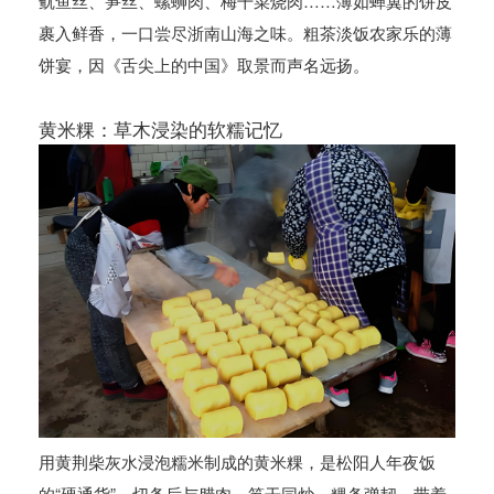
鱿鱼丝、笋丝、螺蛳肉、梅干菜烧肉……薄如蝉翼的饼皮
裹入鲜香，一口尝尽浙南山海之味。粗茶淡饭农家乐的薄
饼宴，因《舌尖上的中国》取景而声名远扬。
黄米粿：草木浸染的软糯记忆
用黄荆柴灰水浸泡糯米制成的黄米粿，是松阳人年夜饭
的“硬通货”。切条后与腊肉、笋干同炒，粿条弹韧，带着