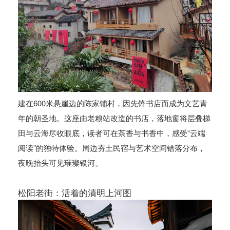
建在600米悬崖边的陈家铺村，因先锋书店而成为文艺青
年的朝圣地。这座由老粮站改造的书店，落地窗将层叠梯
田与云海尽收眼底，读者可在茶香与书香中，感受“云端
阅读”的独特体验。周边夯土民宿与艺术空间错落分布，
夜晚抬头可见璀璨银河。
松阳老街：活着的清明上河图