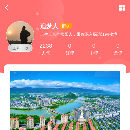


追梦人
丽水
土生土长的松阳人，带你深入探访江南秘境
2238
0
0
0
工号：40
人气
好评
中评
差评