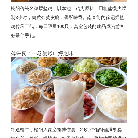
松阳传统名菜煨盐鸡，以本地土鸡为原料，用粗盐慢火煨
制3小时，肉质金黄皮脆，骨酥味香。南直街的徐记煨盐
鸡传承三代，每日限量100只，真空包装的成品成为游客
必带伴手礼。
薄饼宴：一卷尝尽山海之味
每逢端午，松阳人家必摆薄饼宴，20余种馅料铺满餐桌：