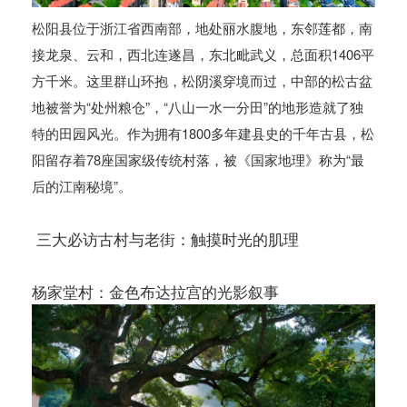
松阳县位于浙江省西南部，地处丽水腹地，东邻莲都，南
接龙泉、云和，西北连遂昌，东北毗武义，总面积1406平
方千米。这里群山环抱，松阴溪穿境而过，中部的松古盆
地被誉为“处州粮仓”，“八山一水一分田”的地形造就了独
特的田园风光。作为拥有1800多年建县史的千年古县，松
阳留存着78座国家级传统村落，被《国家地理》称为“最
后的江南秘境”。
️ 三大必访古村与老街：触摸时光的肌理
杨家堂村：金色布达拉宫的光影叙事