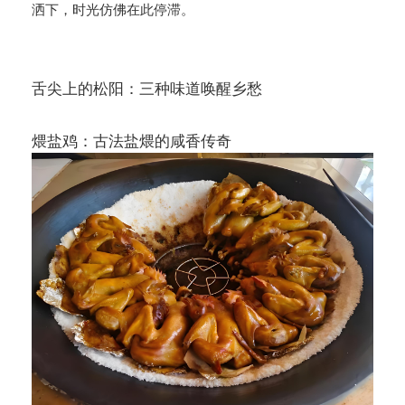
洒下，时光仿佛在此停滞。
舌尖上的松阳：三种味道唤醒乡愁
煨盐鸡：古法盐煨的咸香传奇