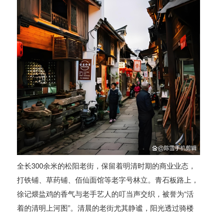
全长300余米的松阳老街，保留着明清时期的商业业态，
打铁铺、草药铺、佰仙面馆等老字号林立。青石板路上，
徐记煨盐鸡的香气与老手艺人的叮当声交织，被誉为“活
着的清明上河图”。清晨的老街尤其静谧，阳光透过骑楼