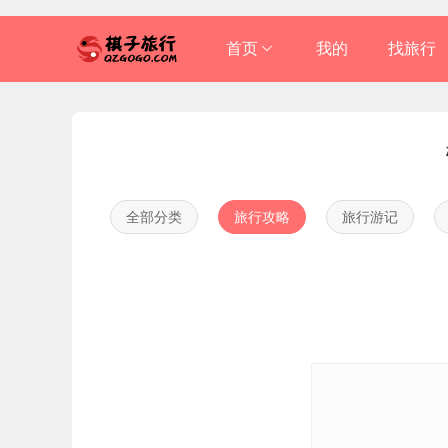
首页
我的
找旅行
进入总站
金华

衢州

全部分类
旅行攻略
旅行游记
丽水
