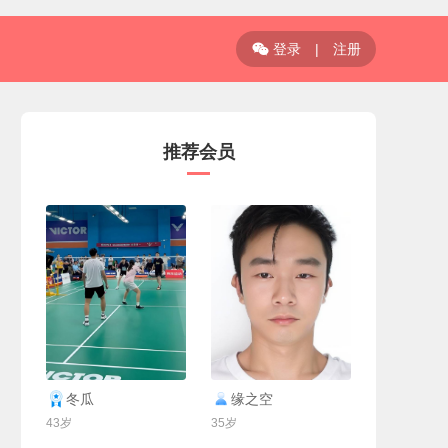
登录
|
注册

推荐会员
联系Ta
联系Ta
冬瓜
缘之空
43岁
35岁