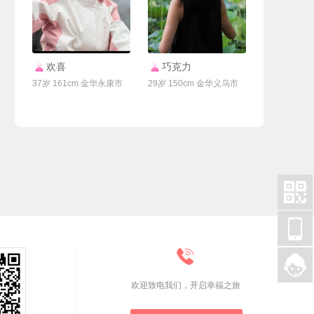
联系Ta
联系Ta
欢喜
巧克力
37岁 161cm 金华永康市
29岁 150cm 金华义乌市




欢迎致电我们，开启幸福之旅